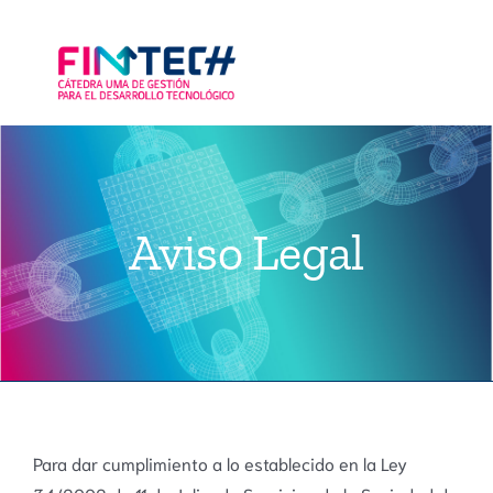
Skip
to
content
Toggl
Navig
La Cátedra
Academy
Premios
Aviso Legal
Noticias
Blog
Contacto
Para dar cumplimiento a lo establecido en la Ley