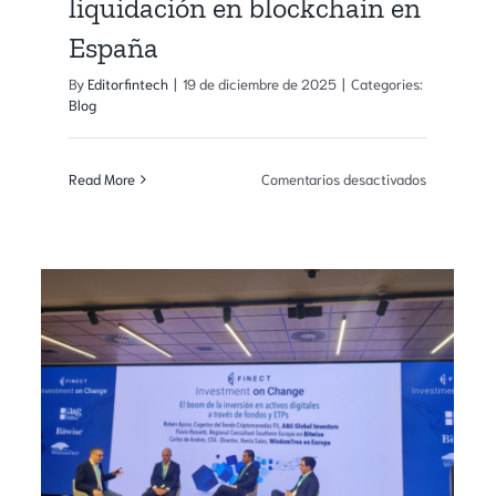
liquidación en blockchain en
España
By
Editorfintech
|
19 de diciembre de 2025
|
Categories:
Blog
en
Read More
Comentarios desactivados
La
CNMV
entación
autoriza
el
primer
ech
sistema
de
nizado
negociació
y
liquidación
dra
en
ech
blockchain