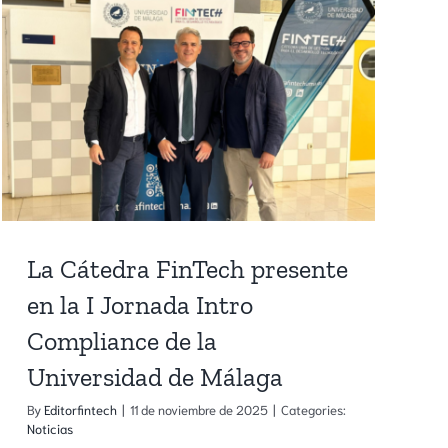
FinTech
o
en
el
lanzamiento
de
la
Cátedra
OPPLUS
La Cátedra FinTech presente
en la I Jornada Intro
Compliance de la
Universidad de Málaga
By
Editorfintech
|
11 de noviembre de 2025
|
Categories:
Noticias