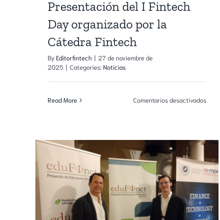
Presentación del I Fintech
Day organizado por la
Cátedra Fintech
By
Editorfintech
|
27 de noviembre de
2025
|
Categories:
Noticias
en
Read More
Comentarios desactivados
Pres
del
I
Fint
Day
orga
por
la
Cáte
Fint