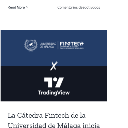
en
Read More
Comentarios desactivados
España
Fintech:
un
ecosistema
diverso
y
en
a
plena
consolidación
La Cátedra Fintech de la
Universidad de Málaga inicia