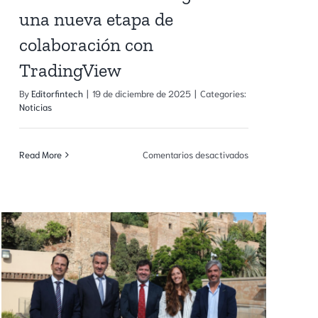
una nueva etapa de
colaboración con
TradingView
By
Editorfintech
|
19 de diciembre de 2025
|
Categories:
Noticias
en
Read More
Comentarios desactivados
La
Cátedra
Fintech
de
la
n
Universidad
de
Málaga
inicia
una