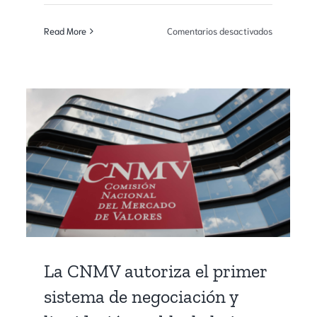
en
Read More
Comentarios desactivados
Málaga,
el
titución
Nuevo
«Power
Player»
os
del
Ecosistem
ech
Fintech
Español
ersidad
ga
La CNMV autoriza el primer
sistema de negociación y