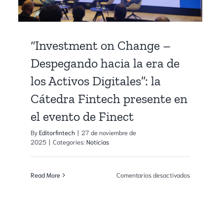
en
España
“Investment on Change –
Despegando hacia la era de
los Activos Digitales”: la
Cátedra Fintech presente en
el evento de Finect
By
Editorfintech
|
27 de noviembre de
2025
|
Categories:
Noticias
en
Read More
Comentarios desactivados
“Investmen
on
ech,
Change
kchain
–