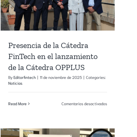
nueva
etapa
de
colaboración
con
TradingView
Presencia de la Cátedra
FinTech en el lanzamiento
de la Cátedra OPPLUS
By
Editorfintech
|
11 de noviembre de 2025
|
Categories:
Noticias
en
Read More
Comentarios desactivados
Presencia
t
de
la
Cátedra