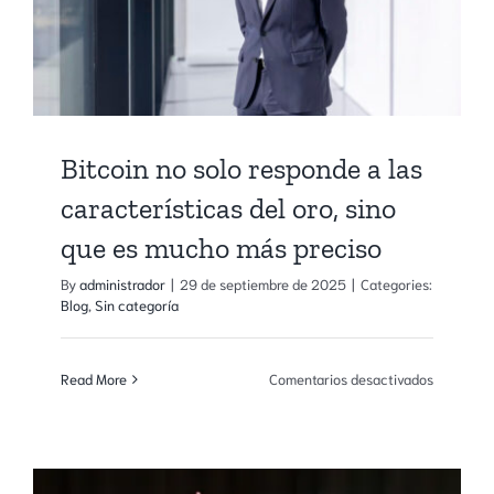
Bitcoin no solo responde a las
características del oro, sino
que es mucho más preciso
By
administrador
|
29 de septiembre de 2025
|
Categories:
Blog
,
Sin categoría
en
Read More
Comentarios desactivados
Bitcoin
no
solo
responde