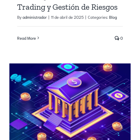
político
Trading y Gestión de Riesgos
By
administrador
|
11 de abril de 2025
|
Categories:
Blog
Read More
0