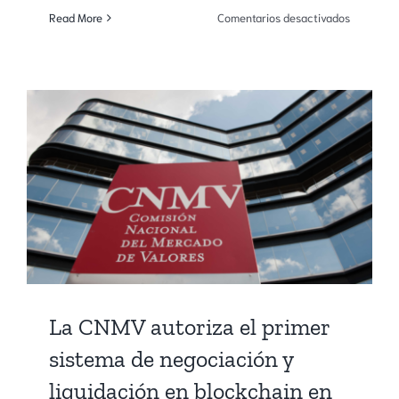
en
Read More
Comentarios desactivados
España
Fintech:
un
ecosiste
diverso
y
en
plena
consolida
La CNMV autoriza el primer
sistema de negociación y
liquidación en blockchain en