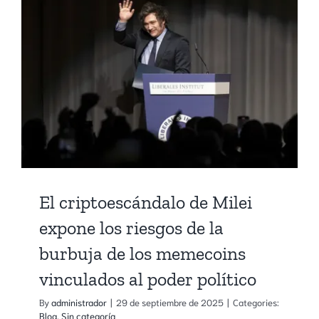
a
las
caracterí
del
oro,
sino
que
es
mucho
más
preciso
El criptoescándalo de Milei
expone los riesgos de la
burbuja de los memecoins
vinculados al poder político
By
administrador
|
29 de septiembre de 2025
|
Categories:
Blog
,
Sin categoría