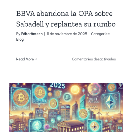
España
BBVA abandona la OPA sobre
Sabadell y replantea su rumbo
By
Editorfintech
|
11 de noviembre de 2025
|
Categories:
Blog
en
Read More
Comentarios desactivados
BBVA
abandon
la
OPA
sobre
Sabadell
y
replantea
su
rumbo