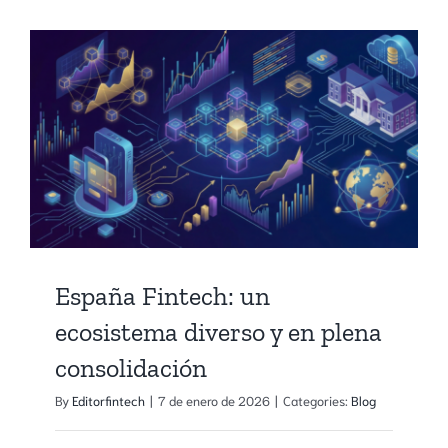
Nuevo
«Power
Player»
del
Ecosiste
Fintech
Español
España Fintech: un
ecosistema diverso y en plena
consolidación
By
Editorfintech
|
7 de enero de 2026
|
Categories:
Blog