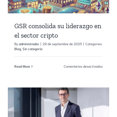
GSR consolida su liderazgo en
el sector cripto
By
administrador
|
29 de septiembre de 2025
|
Categories:
Blog
,
Sin categoría
en
Read More
Comentarios desactivados
GSR
consolida
su
liderazgo
en
el
sector
cripto