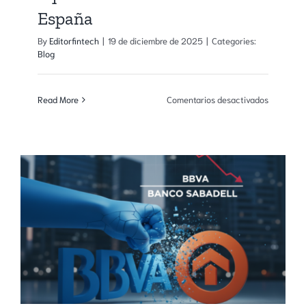
España
By
Editorfintech
|
19 de diciembre de 2025
|
Categories:
Blog
en
Read More
Comentarios desactivados
La
CNMV
autoriza
el
primer
sistema
de
negociac
y
liquidació
en
blockchai
en